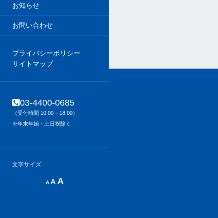
お知らせ
お問い合わせ
プライバシーポリシー
サイトマップ
03-4400-0685
（受付時間 10:00 – 18:00）
※年末年始・土日祝除く
文字サイズ
Decrease
Reset
Increase
A
A
A
font
font
size.
font
size.
size.