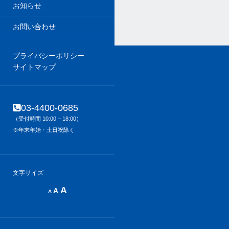
お知らせ
お問い合わせ
プライバシーポリシー
サイトマップ
03-4400-0685
（受付時間 10:00 – 18:00）
※年末年始・土日祝除く
文字サイズ
Decrease
Reset
Increase
A
A
A
font
font
size.
font
size.
size.