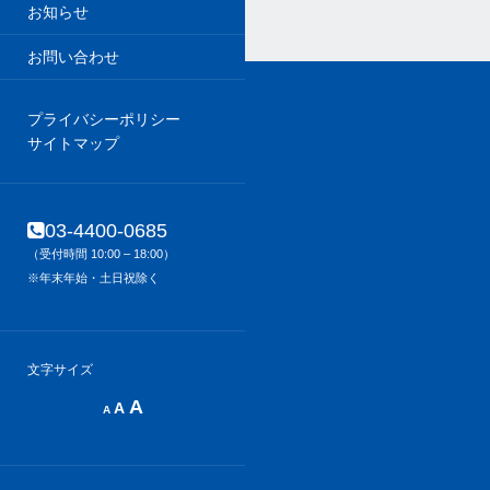
お知らせ
お問い合わせ
プライバシーポリシー
サイトマップ
03-4400-0685
（受付時間 10:00 – 18:00）
※年末年始・土日祝除く
文字サイズ
Decrease
Reset
Increase
A
A
A
font
font
size.
font
size.
size.