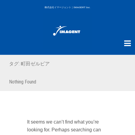
株式会社イマージェント｜IMAGENT Inc.
タグ:
町田ゼルビア
Nothing Found
It seems we can’t find what you’re
looking for. Perhaps searching can