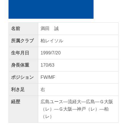
名前
満田 誠
所属クラブ
柏レイソル
生年月日
1999/7/20
身長体重
170/63
ポジション
FW/MF
利き足
右
経歴
広島ユース―流経大―広島―Ｇ大阪
（レ）―Ｇ大阪―神戸（レ）―柏
（レ）